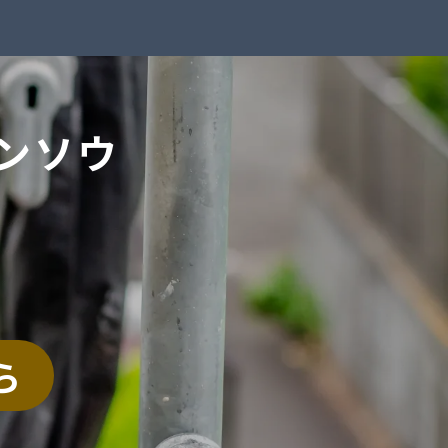
ンソウ
ら