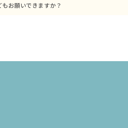
多少前後しますが、事前にスケジュールをわかりやす
どもお願いできますか？
簡単な補修作業や雑草の処理なども対応しております
があれば、どんなことでもお気軽にご相談ください。