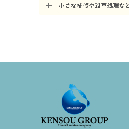
天候や建物の状態によって
小さな補修や雑草処理な
はい、塗装工事に限らず、
住まいまわりで気になる点