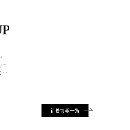
た。
リニ
く、
マー
うに
ー
新着情報一覧